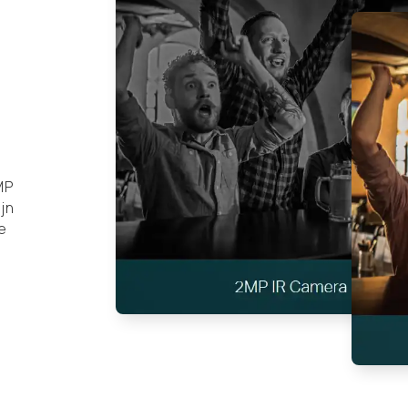
MP
ijn
e