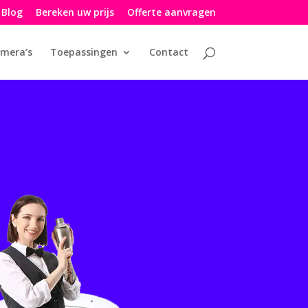
Blog
Bereken uw prijs
Offerte aanvragen
amera’s
Toepassingen
Contact