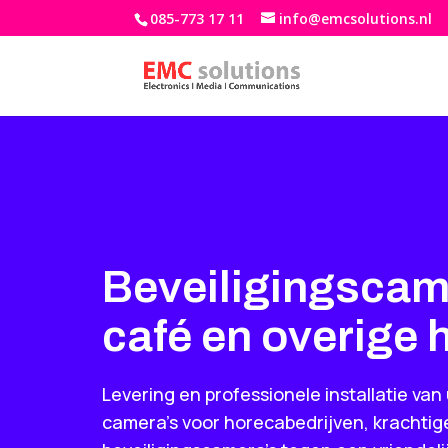
085-773 17 11
info@emcsolutions.nl
Beveiligingscam
café en overige 
Levering en professionele installatie van
camera’s voor horecabedrijven, krachtige