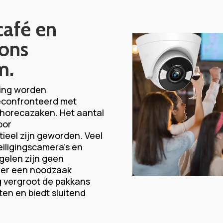
afé en
ons
m.
ing worden
econfronteerd met
n horecazaken. Het aantal
oor
eel zijn geworden. Veel
eiligingscamera’s en
elen zijn geen
der een noodzaak
 vergroot de pakkans
en en biedt sluitend