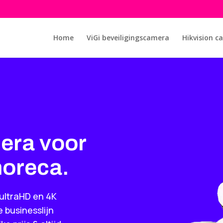
Home
ViGi beveiligingscamera
Hikvision c
era voor
horeca.
 ultraHD en 4K
 businesslijn