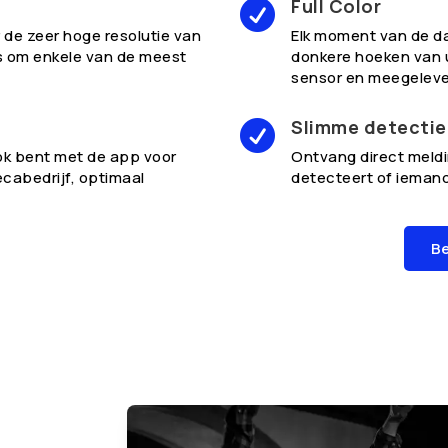
Full Color

r de zeer hoge resolutie van
Elk moment van de dag
s om enkele van de meest
donkere hoeken van 
sensor en meegelever
Slimme detectie

ok bent met de app voor
Ontvang direct mel
cabedrijf, optimaal
detecteert of iemand
Be