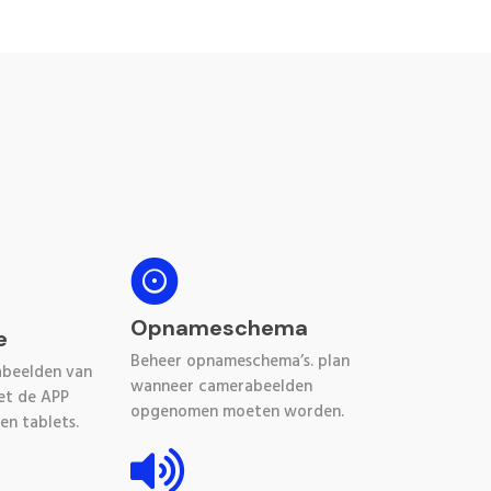

Opnameschema
e
Beheer opnameschema’s. plan
abeelden van
wanneer camerabeelden
et de APP
opgenomen moeten worden.
en tablets.
