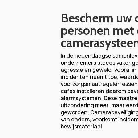
Bescherm uw c
personen met 
camerasystee
In de hedendaagse samenlev
ondernemers steeds vaker g
agressie en geweld, vooral i
incidenten neemt toe, waard
voorzorgsmaatregelen essenti
cafés installeren daarom bev
alarmsystemen. Deze maatreg
uitzondering meer, maar eer
geworden. Camerabeveiliging
van daders, voorkomt incident
bewijsmateriaal.